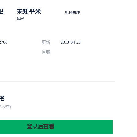
 卫
未知平米
毛坯未装
多层
2766
更新
2013-04-23
区域
名
人发布)
登录后查看