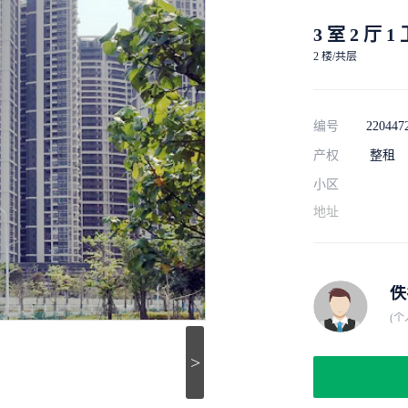
3 室 2 厅 1
2 楼/共层
编号
220447
产权
整租
小区
地址
佚
(个
>