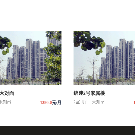
大对面
统建2号家属楼
未知㎡
2室 1厅
未知㎡
1280.0
元/月